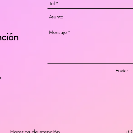
nción
Enviar
r
Horarios de atención
¡Q