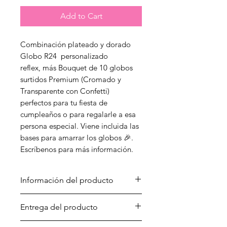
Add to Cart
Combinación plateado y dorado
Globo R24 personalizado
reflex, más Bouquet de 10 globos
surtidos Premium (Cromado y
Transparente con Confetti)
perfectos para tu fiesta de
cumpleaños o para regalarle a esa
persona especial. Viene incluida las
bases para amarrar los globos 🎉.
Escríbenos para más información.
Información del producto
Todas nuestras burbujas son
Entrega del producto
marca qualatex americana
completamente inflados con
Helio Up se compromete a